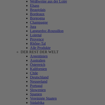
Weißweine aus der Loire
Elsass
Beaujolais
Bordeaux
Borgogna
Champagne
Jura
Languedoc-Roussillon
Loiretal
Provence
Rhône-Tal
Alle Produkte
DER REST DER WELT
Argentinien
Australien
Österreich
Kalifornien
Chile
Deutschland
Neuseeland
Portugal
Slowenien
Spanien
Vereinigte Staaten
Südafrika