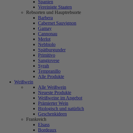
Spanien
Vereinigte Staaten
Rebsorten und Hauptrebsorte
Barbera
Cabernet Sauvignon
Gamay
Cannonau
Merlot
Nebbiolo
Spätburgunder
Primitivo
Sangiovese
Syrah
Tempranillo
Alle Produkte
Weißwein
Alle Weißwein
Neueste Produkte
Weißweine im Angebot
Prämierter Wein
Biologisch und natürlich
Geschenkideen
Frankreich
Elsass
Bordeaux