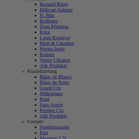
Bernard Remy
Billecart-Salmon
H. Blin
Bollinger
Dom Pérignon
Krug
Louis Roederer
Moët & Chandon
Perrier-Jouët
Ruinart
Veuve Clicquot
Alle Produkte
Klassifizierung
Blanc de Blancs
Blanc de Noirs
Grand Cru
Millesimato
Rosé
Sans Année
Premier Cru
Alle Produkte
Formate
Sonderausgabe
Etui
Magnum 1,5L