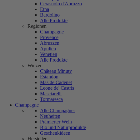
Cerasuolo d'Abruzzo
Etna
Bardolino
Alle Produkte
Regionen
Champagne
Provence
Abruzzen
Apulien
Venetien
Alle Produkte
Winzer
Château Minuty
Estandon
Mas de Cadenet
Leone de' Castris
Masciarelli
Tormaresca
Champagne
Alle Champagner
Neuheiten
Prämierter Wein
Bio und Naturprodukte
Geschenkideen
Hersteller