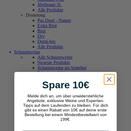
Jéroboam 3L
Alle Produkte
Dosierung
Pas Dosé - Nature
Extra Brut
Brut
Dry
Demi-Sec
Alle Produkte
Schaumweine
Alle Schaumweine
Neueste Produkte
Schaumweine im Angebot
Prämierter Wein
Bio und Naturprodukte
Spare 10€
Geschenkideen
Typologie und Herkunft
Champagne
Melde dich an, um über unwiderstehliche
Cava
Angebote, exklusive Weine und Experten-
Crémant
Tipps auf dem Laufenden zu bleiben. Für dich
Franciacorta
gibt es einen Rabatt von 10€ auf deine erste
Bestellung bei einem Mindestbestellwert von
Lambrusco
199€.
Prosecco
Sekt
Trento doc