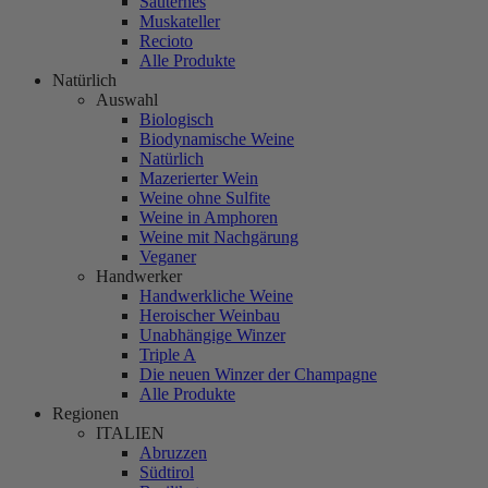
Sauternes
Muskateller
Recioto
Alle Produkte
Natürlich
Auswahl
Biologisch
Biodynamische Weine
Natürlich
Mazerierter Wein
Weine ohne Sulfite
Weine in Amphoren
Weine mit Nachgärung
Veganer
Handwerker
Handwerkliche Weine
Heroischer Weinbau
Unabhängige Winzer
Triple A
Die neuen Winzer der Champagne
Alle Produkte
Regionen
ITALIEN
Abruzzen
Südtirol