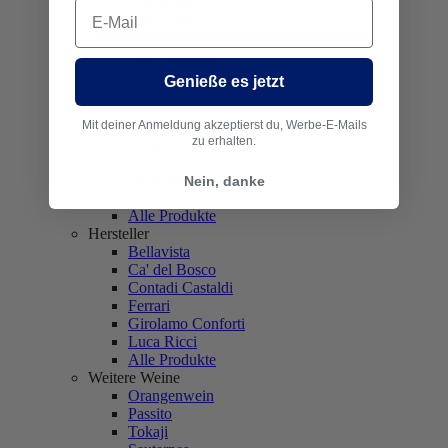
Email
Alta Langa
Traditionelle Methode
Alle Produkte
Dosierung
Genieße es jetzt
Pas Dosé - Nature
Extra Brut
Brut
Mit deiner Anmeldung akzeptierst du, Werbe-E-Mails
zu erhalten.
Extra Dry
Dry
Demi-sec
Nein, danke
Doux
Alle Produkte
Hersteller
Bellavista
Ca' del Bosco
Contadi Castaldi
Ferrari
Girolamo Conforti
Luca Ricci
Alle Produkte
Weitere Weine
Orangenwein
Passito
Tokaji