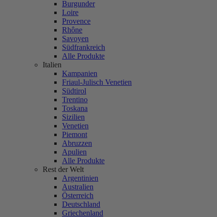
Burgunder
Loire
Provence
Rhône
Savoyen
Südfrankreich
Alle Produkte
Italien
Kampanien
Friaul-Julisch Venetien
Südtirol
Trentino
Toskana
Sizilien
Venetien
Piemont
Abruzzen
Apulien
Alle Produkte
Rest der Welt
Argentinien
Australien
Österreich
Deutschland
Griechenland