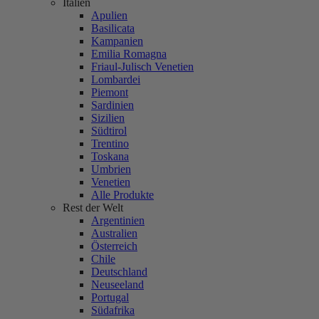
Italien
Apulien
Basilicata
Kampanien
Emilia Romagna
Friaul-Julisch Venetien
Lombardei
Piemont
Sardinien
Sizilien
Südtirol
Trentino
Toskana
Umbrien
Venetien
Alle Produkte
Rest der Welt
Argentinien
Australien
Österreich
Chile
Deutschland
Neuseeland
Portugal
Südafrika