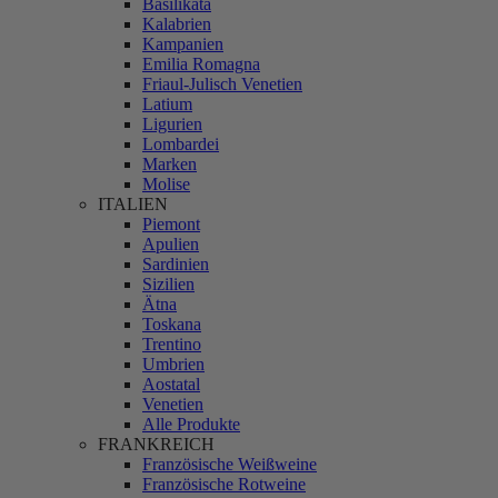
Basilikata
Kalabrien
Kampanien
Emilia Romagna
Friaul-Julisch Venetien
Latium
Ligurien
Lombardei
Marken
Molise
ITALIEN
Piemont
Apulien
Sardinien
Sizilien
Ätna
Toskana
Trentino
Umbrien
Aostatal
Venetien
Alle Produkte
FRANKREICH
Französische Weißweine
Französische Rotweine