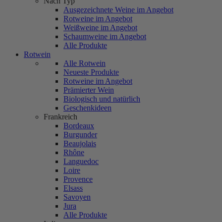
Nach Typ
Ausgezeichnete Weine im Angebot
Rotweine im Angebot
Weißweine im Angebot
Schaumweine im Angebot
Alle Produkte
Rotwein
Alle Rotwein
Neueste Produkte
Rotweine im Angebot
Prämierter Wein
Biologisch und natürlich
Geschenkideen
Frankreich
Bordeaux
Burgunder
Beaujolais
Rhône
Languedoc
Loire
Provence
Elsass
Savoyen
Jura
Alle Produkte