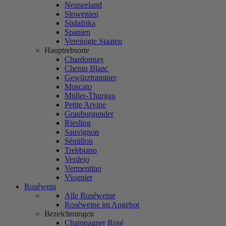
Neuseeland
Slowenien
Südafrika
Spanien
Vereinigte Staaten
Hauptrebsorte
Chardonnay
Chenin Blanc
Gewürztraminer
Moscato
Müller-Thurgau
Petite Arvine
Grauburgunder
Riesling
Sauvignon
Sémillon
Trebbiano
Verdejo
Vermentino
Viognier
Roséwein
Alle Roséweine
Roséweine im Angebot
Bezeichnungen
Champagner Rosé