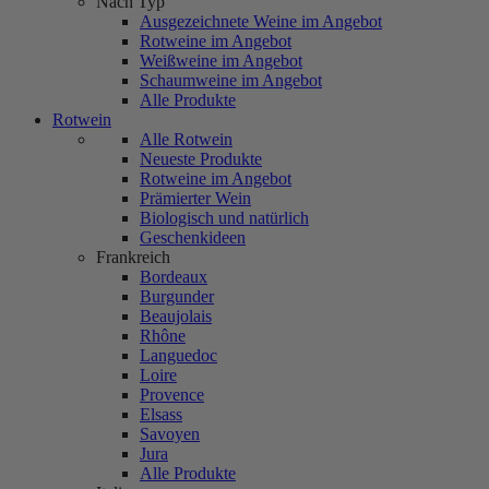
Nach Typ
Ausgezeichnete Weine im Angebot
Rotweine im Angebot
Weißweine im Angebot
Schaumweine im Angebot
Alle Produkte
Rotwein
Alle Rotwein
Neueste Produkte
Rotweine im Angebot
Prämierter Wein
Biologisch und natürlich
Geschenkideen
Frankreich
Bordeaux
Burgunder
Beaujolais
Rhône
Languedoc
Loire
Provence
Elsass
Savoyen
Jura
Alle Produkte