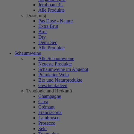
Jéroboam 3L
Alle Produkte
Dosierung
Pas Dosé - Nature
Extra Brut
Brut
Dry
Demi-Sec
Alle Produkte
Schaumweine
Alle Schaumweine
Neueste Produkte
Schaumweine im Angebot
Prämierter Wein
Bio und Naturprodukte
Geschenkideen
Typologie und Herkunft
Champagne
Cava
Crémant
Franciacorta
Lambrusco
Prosecco
Sekt
Trento doc