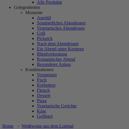
Alle Produkte
Gelegenheiten
Momente
Aperitif
Sommerliches Abendessen
Vegetarisches Abendessen
Grill
Picknick
Nach dem Abendessen
Ein Abend unter Kennern
Blindverkostung
Romantischer Abend
Besonderer Anlass
Kombinationen
Vorspeisen
Fisch
Krebstiere
Fleisch
Dessert
Pizza
Vegetarische Gerichte
Käse
Geflügel
Home
›
Weißweine aus dem Loiretal