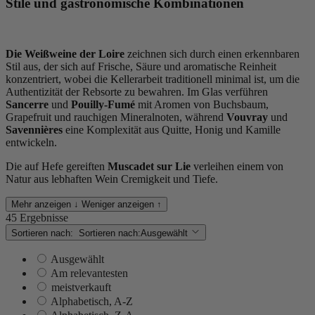
Stile und gastronomische Kombinationen
Die Weißweine der Loire
zeichnen sich durch einen erkennbaren
Stil aus, der sich auf Frische, Säure und aromatische Reinheit
konzentriert, wobei die Kellerarbeit traditionell minimal ist, um die
Authentizität der Rebsorte zu bewahren. Im Glas verführen
Sancerre
und
Pouilly-Fumé
mit Aromen von Buchsbaum,
Grapefruit und rauchigen Mineralnoten, während
Vouvray
und
Savennières
eine Komplexität aus Quitte, Honig und Kamille
entwickeln.
Die auf Hefe gereiften
Muscadet sur Lie
verleihen einem von
Natur aus lebhaften Wein Cremigkeit und Tiefe.
Mehr anzeigen ↓
Weniger anzeigen ↑
45 Ergebnisse
Sortieren nach:
Sortieren nach:
Ausgewählt
Ausgewählt
Am relevantesten
meistverkauft
Alphabetisch, A-Z