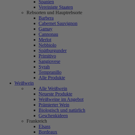
Spanien
Vereinigte Staaten
Rebsorten und Hauptrebsorte
Barbera
Cabernet Sauvignon
Gamay
Cannonau
Merlot
Nebbiolo
Spätburgunder
Primitivo
Sangiovese
Syrah
Tempranillo
Alle Produkte
Weißwein
Alle Weißwein
Neueste Produkte
Weißweine im Angebot
Prämierter Wein
Biologisch und natürlich
Geschenkideen
Frankreich
Elsass
Bordeaux