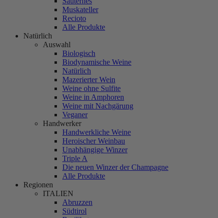
Sauternes
Muskateller
Recioto
Alle Produkte
Natürlich
Auswahl
Biologisch
Biodynamische Weine
Natürlich
Mazerierter Wein
Weine ohne Sulfite
Weine in Amphoren
Weine mit Nachgärung
Veganer
Handwerker
Handwerkliche Weine
Heroischer Weinbau
Unabhängige Winzer
Triple A
Die neuen Winzer der Champagne
Alle Produkte
Regionen
ITALIEN
Abruzzen
Südtirol