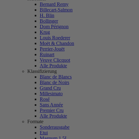
Bernard Remy
Billecart-Salmon
H. Blin
Bollinger
Dom Pérignon
Krug
Louis Roederer
Moët & Chandon
Perrier-Jouët
Ruinart
Veuve Clicquot
Alle Produkte
Klassifizierung
Blanc de Blancs
Blanc de Noirs
Grand Cru
Millesimato
Rosé
Sans Année
Premier Cru
Alle Produkte
Formate
Sonderausgabe
Etui
Magnum 1,5L