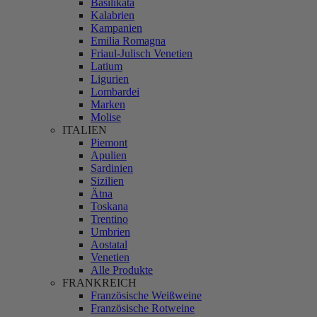
Basilikata
Kalabrien
Kampanien
Emilia Romagna
Friaul-Julisch Venetien
Latium
Ligurien
Lombardei
Marken
Molise
ITALIEN
Piemont
Apulien
Sardinien
Sizilien
Ätna
Toskana
Trentino
Umbrien
Aostatal
Venetien
Alle Produkte
FRANKREICH
Französische Weißweine
Französische Rotweine