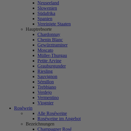
Neuseeland
Slowenien
Südafrika
Spanien
Vereinigte Staaten
Hauptrebsorte
Chardonnay
Chenin Blanc
Gewürztraminer
Moscato
Müller-Thurgau
Petite Arvine
Grauburgunder
Riesling
Sauvignon
Sémillon
Trebbiano
Verdejo
Vermentino
Viognier
Roséwein
Alle Roséweine
Roséweine im Angebot
Bezeichnungen
Champagner Rosé