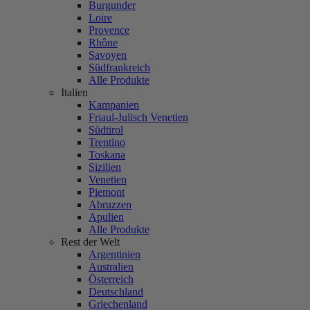
Burgunder
Loire
Provence
Rhône
Savoyen
Südfrankreich
Alle Produkte
Italien
Kampanien
Friaul-Julisch Venetien
Südtirol
Trentino
Toskana
Sizilien
Venetien
Piemont
Abruzzen
Apulien
Alle Produkte
Rest der Welt
Argentinien
Australien
Österreich
Deutschland
Griechenland