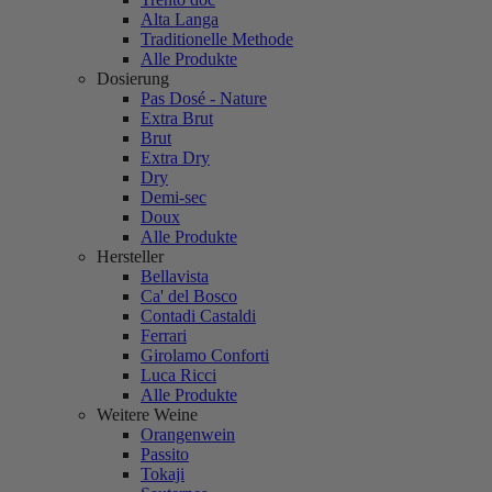
Alta Langa
Traditionelle Methode
Alle Produkte
Dosierung
Pas Dosé - Nature
Extra Brut
Brut
Extra Dry
Dry
Demi-sec
Doux
Alle Produkte
Hersteller
Bellavista
Ca' del Bosco
Contadi Castaldi
Ferrari
Girolamo Conforti
Luca Ricci
Alle Produkte
Weitere Weine
Orangenwein
Passito
Tokaji