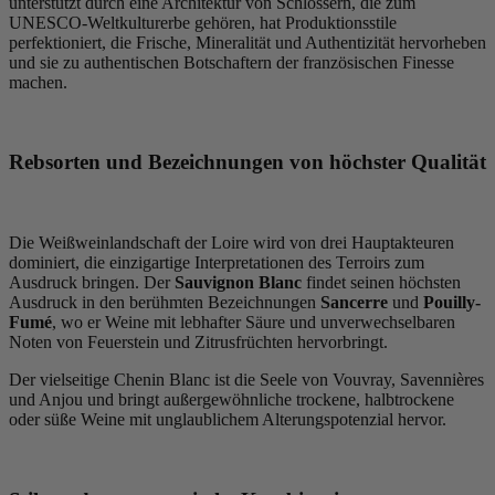
unterstützt durch eine Architektur von Schlössern, die zum
UNESCO-Weltkulturerbe gehören, hat Produktionsstile
perfektioniert, die Frische, Mineralität und Authentizität hervorheben
und sie zu authentischen Botschaftern der französischen Finesse
machen.
Rebsorten und Bezeichnungen von höchster Qualität
Die Weißweinlandschaft der Loire wird von drei Hauptakteuren
dominiert, die einzigartige Interpretationen des Terroirs zum
Ausdruck bringen. Der
Sauvignon Blanc
findet seinen höchsten
Ausdruck in den berühmten Bezeichnungen
Sancerre
und
Pouilly-
Fumé
, wo er Weine mit lebhafter Säure und unverwechselbaren
Noten von Feuerstein und Zitrusfrüchten hervorbringt.
Der vielseitige Chenin Blanc ist die Seele von Vouvray, Savennières
und Anjou und bringt außergewöhnliche trockene, halbtrockene
oder süße Weine mit unglaublichem Alterungspotenzial hervor.