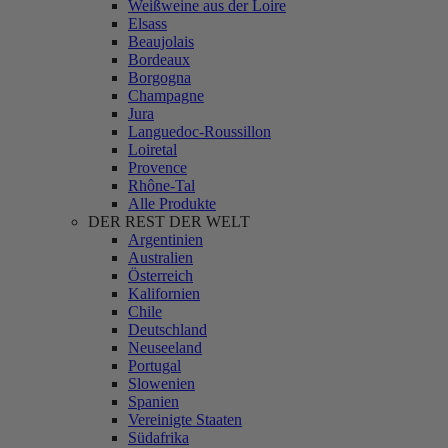
Weißweine aus der Loire
Elsass
Beaujolais
Bordeaux
Borgogna
Champagne
Jura
Languedoc-Roussillon
Loiretal
Provence
Rhône-Tal
Alle Produkte
DER REST DER WELT
Argentinien
Australien
Österreich
Kalifornien
Chile
Deutschland
Neuseeland
Portugal
Slowenien
Spanien
Vereinigte Staaten
Südafrika