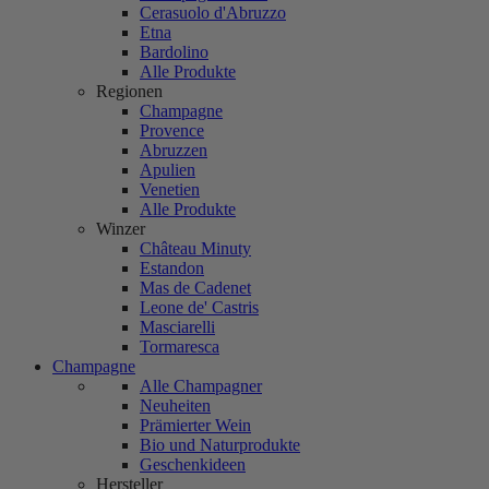
Cerasuolo d'Abruzzo
Etna
Bardolino
Alle Produkte
Regionen
Champagne
Provence
Abruzzen
Apulien
Venetien
Alle Produkte
Winzer
Château Minuty
Estandon
Mas de Cadenet
Leone de' Castris
Masciarelli
Tormaresca
Champagne
Alle Champagner
Neuheiten
Prämierter Wein
Bio und Naturprodukte
Geschenkideen
Hersteller