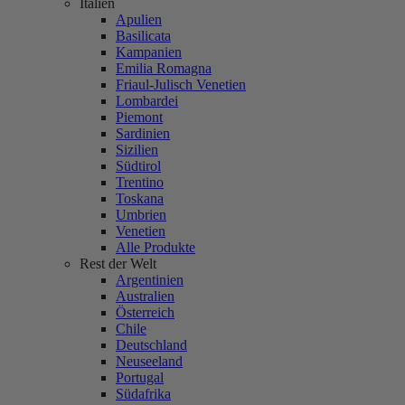
Italien
Apulien
Basilicata
Kampanien
Emilia Romagna
Friaul-Julisch Venetien
Lombardei
Piemont
Sardinien
Sizilien
Südtirol
Trentino
Toskana
Umbrien
Venetien
Alle Produkte
Rest der Welt
Argentinien
Australien
Österreich
Chile
Deutschland
Neuseeland
Portugal
Südafrika