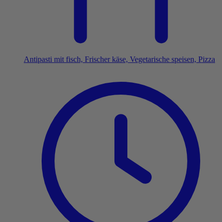
Antipasti mit fisch, Frischer käse, Vegetarische speisen, Pizza