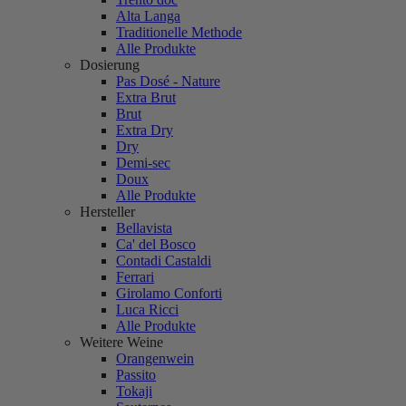
Alta Langa
Traditionelle Methode
Alle Produkte
Dosierung
Pas Dosé - Nature
Extra Brut
Brut
Extra Dry
Dry
Demi-sec
Doux
Alle Produkte
Hersteller
Bellavista
Ca' del Bosco
Contadi Castaldi
Ferrari
Girolamo Conforti
Luca Ricci
Alle Produkte
Weitere Weine
Orangenwein
Passito
Tokaji