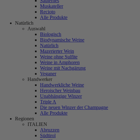
Sauternes
Muskateller
Recioto
Alle Produkte
Natürlich
Auswahl
Biologisch
Biodynamische Weine
Natürlich
Mazerierter Wein
Weine ohne Sulfite
Weine in Amphoren
Weine mit Nachgärung
Veganer
Handwerker
Handwerkliche Weine
Heroischer Weinbau
Unabhängige Winzer
Triple A
Die neuen Winzer der Champagne
Alle Produkte
Regionen
ITALIEN
Abruzzen
Südtirol