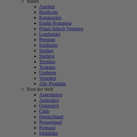
Italien
Apulien
Basilicata
Kampanien
Emilia Romagna
Friaul-Julisch Venetien
Lombardei
Piemont
Sardinien
Sizilien
Südtirol
Trentino
Toskana
Umbrien
Venetien
Alle Produkte
Rest der Welt
Argentinien
Australien
Österreich
Chile
Deutschland
Neuseeland
Portugal
Südafrika