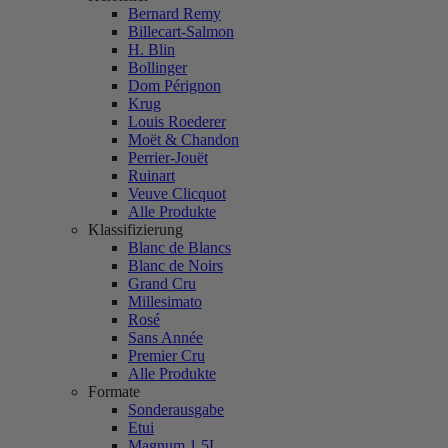
Bernard Remy
Billecart-Salmon
H. Blin
Bollinger
Dom Pérignon
Krug
Louis Roederer
Moët & Chandon
Perrier-Jouët
Ruinart
Veuve Clicquot
Alle Produkte
Klassifizierung
Blanc de Blancs
Blanc de Noirs
Grand Cru
Millesimato
Rosé
Sans Année
Premier Cru
Alle Produkte
Formate
Sonderausgabe
Etui
Magnum 1,5L