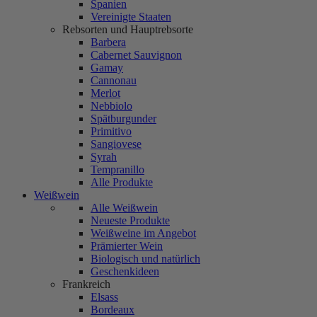
Spanien
Vereinigte Staaten
Rebsorten und Hauptrebsorte
Barbera
Cabernet Sauvignon
Gamay
Cannonau
Merlot
Nebbiolo
Spätburgunder
Primitivo
Sangiovese
Syrah
Tempranillo
Alle Produkte
Weißwein
Alle Weißwein
Neueste Produkte
Weißweine im Angebot
Prämierter Wein
Biologisch und natürlich
Geschenkideen
Frankreich
Elsass
Bordeaux