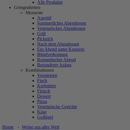
Alle Produkte
Gelegenheiten
Momente
Aperitif
Sommerliches Abendessen
Vegetarisches Abendessen
Grill
Picknick
Nach dem Abendessen
Ein Abend unter Kennern
Blindverkostung
Romantischer Abend
Besonderer Anlass
Kombinationen
Vorspeisen
Fisch
Krebstiere
Fleisch
Dessert
Pizza
Vegetarische Gerichte
Käse
Geflügel
Home
›
Weine aus aller Welt