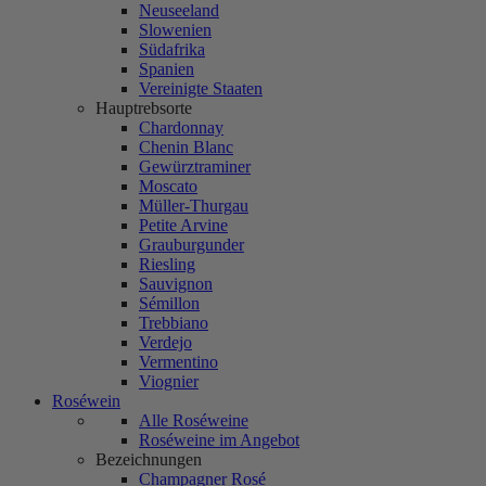
Neuseeland
Slowenien
Südafrika
Spanien
Vereinigte Staaten
Hauptrebsorte
Chardonnay
Chenin Blanc
Gewürztraminer
Moscato
Müller-Thurgau
Petite Arvine
Grauburgunder
Riesling
Sauvignon
Sémillon
Trebbiano
Verdejo
Vermentino
Viognier
Roséwein
Alle Roséweine
Roséweine im Angebot
Bezeichnungen
Champagner Rosé