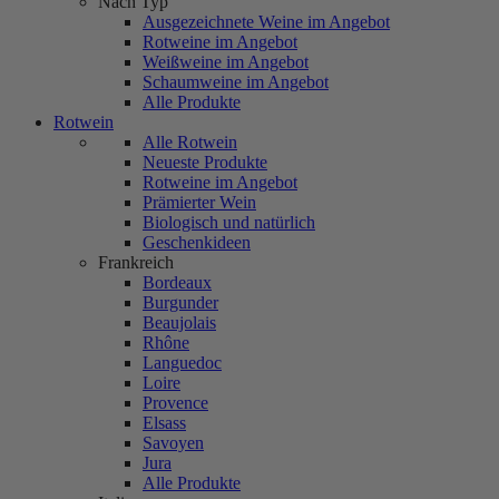
Nach Typ
Ausgezeichnete Weine im Angebot
Rotweine im Angebot
Weißweine im Angebot
Schaumweine im Angebot
Alle Produkte
Rotwein
Alle Rotwein
Neueste Produkte
Rotweine im Angebot
Prämierter Wein
Biologisch und natürlich
Geschenkideen
Frankreich
Bordeaux
Burgunder
Beaujolais
Rhône
Languedoc
Loire
Provence
Elsass
Savoyen
Jura
Alle Produkte