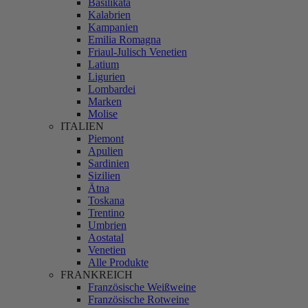
Basilikata
Kalabrien
Kampanien
Emilia Romagna
Friaul-Julisch Venetien
Latium
Ligurien
Lombardei
Marken
Molise
ITALIEN
Piemont
Apulien
Sardinien
Sizilien
Ätna
Toskana
Trentino
Umbrien
Aostatal
Venetien
Alle Produkte
FRANKREICH
Französische Weißweine
Französische Rotweine