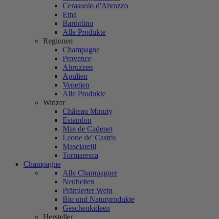
Cerasuolo d'Abruzzo
Etna
Bardolino
Alle Produkte
Regionen
Champagne
Provence
Abruzzen
Apulien
Venetien
Alle Produkte
Winzer
Château Minuty
Estandon
Mas de Cadenet
Leone de' Castris
Masciarelli
Tormaresca
Champagne
Alle Champagner
Neuheiten
Prämierter Wein
Bio und Naturprodukte
Geschenkideen
Hersteller