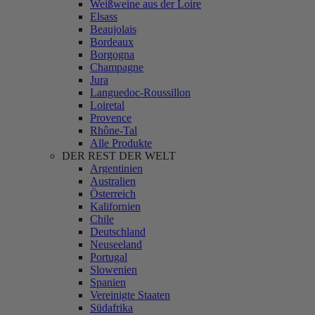
Weißweine aus der Loire
Elsass
Beaujolais
Bordeaux
Borgogna
Champagne
Jura
Languedoc-Roussillon
Loiretal
Provence
Rhône-Tal
Alle Produkte
DER REST DER WELT
Argentinien
Australien
Österreich
Kalifornien
Chile
Deutschland
Neuseeland
Portugal
Slowenien
Spanien
Vereinigte Staaten
Südafrika