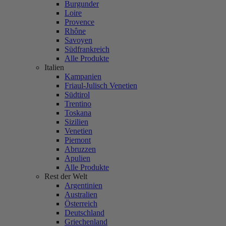
Burgunder
Loire
Provence
Rhône
Savoyen
Südfrankreich
Alle Produkte
Italien
Kampanien
Friaul-Julisch Venetien
Südtirol
Trentino
Toskana
Sizilien
Venetien
Piemont
Abruzzen
Apulien
Alle Produkte
Rest der Welt
Argentinien
Australien
Österreich
Deutschland
Griechenland