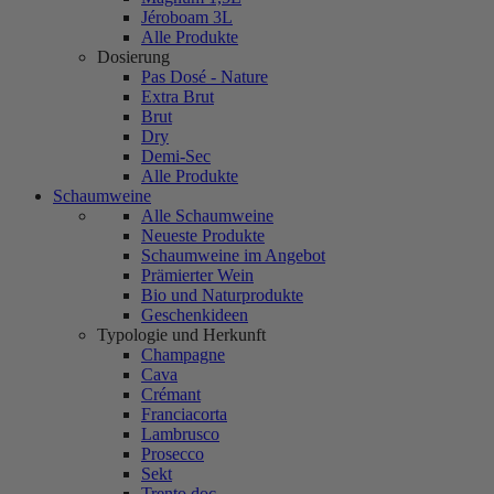
Jéroboam 3L
Alle Produkte
Dosierung
Pas Dosé - Nature
Extra Brut
Brut
Dry
Demi-Sec
Alle Produkte
Schaumweine
Alle Schaumweine
Neueste Produkte
Schaumweine im Angebot
Prämierter Wein
Bio und Naturprodukte
Geschenkideen
Typologie und Herkunft
Champagne
Cava
Crémant
Franciacorta
Lambrusco
Prosecco
Sekt
Trento doc