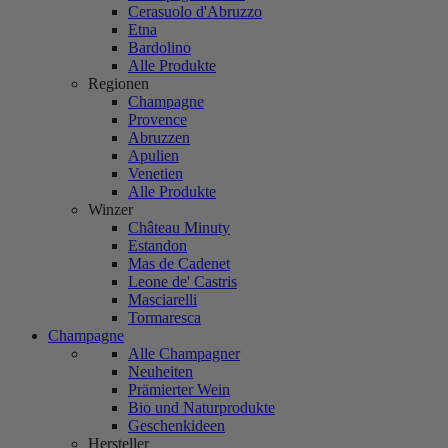
Cerasuolo d'Abruzzo
Etna
Bardolino
Alle Produkte
Regionen
Champagne
Provence
Abruzzen
Apulien
Venetien
Alle Produkte
Winzer
Château Minuty
Estandon
Mas de Cadenet
Leone de' Castris
Masciarelli
Tormaresca
Champagne
Alle Champagner
Neuheiten
Prämierter Wein
Bio und Naturprodukte
Geschenkideen
Hersteller