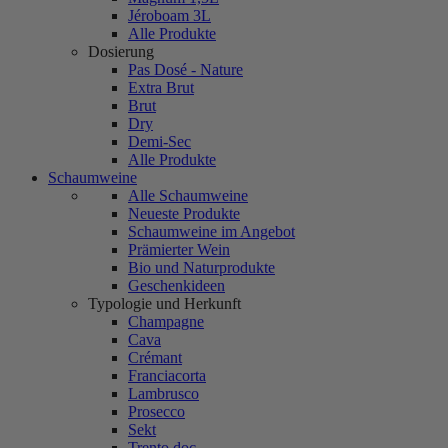
Jéroboam 3L
Alle Produkte
Dosierung
Pas Dosé - Nature
Extra Brut
Brut
Dry
Demi-Sec
Alle Produkte
Schaumweine
Alle Schaumweine
Neueste Produkte
Schaumweine im Angebot
Prämierter Wein
Bio und Naturprodukte
Geschenkideen
Typologie und Herkunft
Champagne
Cava
Crémant
Franciacorta
Lambrusco
Prosecco
Sekt
Trento doc