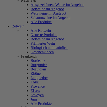
Nach Typ
Ausgezeichnete Weine im Angebot
Rotweine im Angebot
Weißweine im Angebot
Schaumweine im Angebot
Alle Produkte
Rotwein
Alle Rotwein
Neueste Produkte
Rotweine im Angebot
Prämierter Wein
Biologisch und natürlich
Geschenkideen
Frankreich
Bordeaux
Burgunder
Beaujolais
Rhône
Languedoc
Loire
Provence
Elsass
Savoyen
Jura
Alle Produkte