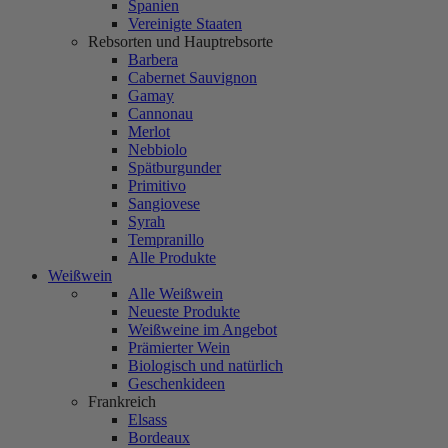
Spanien
Vereinigte Staaten
Rebsorten und Hauptrebsorte
Barbera
Cabernet Sauvignon
Gamay
Cannonau
Merlot
Nebbiolo
Spätburgunder
Primitivo
Sangiovese
Syrah
Tempranillo
Alle Produkte
Weißwein
Alle Weißwein
Neueste Produkte
Weißweine im Angebot
Prämierter Wein
Biologisch und natürlich
Geschenkideen
Frankreich
Elsass
Bordeaux