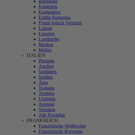
Basilikata
Kalabrien
Kampanien
Emilia Romagna
Friaul-Julisch Venetien
Latium
Ligurien
Lombardei
Marken
Molise
ITALIEN
Piemont
Apulien
Sardinien
Sizilien
Ätna
Toskana
Trentino
Umbrien
Aostatal
Venetien
Alle Produkte
FRANKREICH
Französische Weißweine
Französische Rotweine