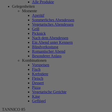
Alle Produkte
Gelegenheiten
Momente
Aperitif
Sommerliches Abendessen
Vegetarisches Abendessen
Grill
Picknick
Nach dem Abendessen
Ein Abend unter Kennern
Blindverkostung
Romantischer Abend
Besonderer Anlass
Kombinationen
Vorspeisen
Fisch
Krebstiere
Fleisch
Dessert
Pizza
Vegetarische Gerichte
Käse
Geflügel
TANNICO
85