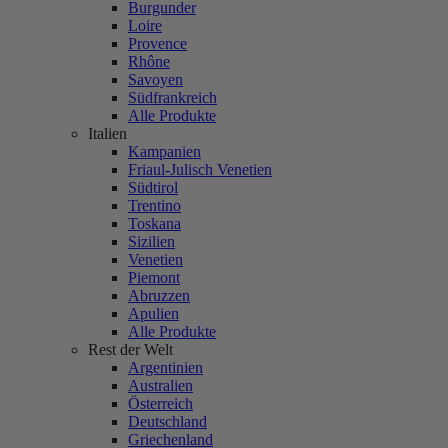
Burgunder
Loire
Provence
Rhône
Savoyen
Südfrankreich
Alle Produkte
Italien
Kampanien
Friaul-Julisch Venetien
Südtirol
Trentino
Toskana
Sizilien
Venetien
Piemont
Abruzzen
Apulien
Alle Produkte
Rest der Welt
Argentinien
Australien
Österreich
Deutschland
Griechenland