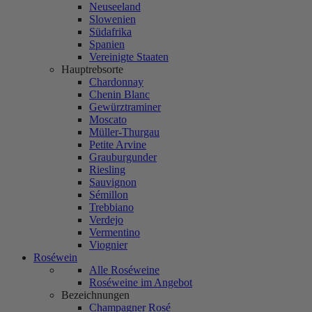
Neuseeland
Slowenien
Südafrika
Spanien
Vereinigte Staaten
Hauptrebsorte
Chardonnay
Chenin Blanc
Gewürztraminer
Moscato
Müller-Thurgau
Petite Arvine
Grauburgunder
Riesling
Sauvignon
Sémillon
Trebbiano
Verdejo
Vermentino
Viognier
Roséwein
Alle Roséweine
Roséweine im Angebot
Bezeichnungen
Champagner Rosé