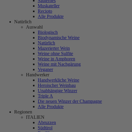
Sauternes
Muskateller
Recioto
Alle Produkte
Natürlich
Auswahl
Biologisch
Biodynamische Weine
Natürlich
Mazerierter Wein
Weine ohne Sulfite
Weine in Amphoren
Weine mit Nachgärung
Veganer
Handwerker
Handwerkliche Weine
Heroischer Weinbau
Unabhängige Winzer
Triple A
Die neuen Winzer der Champagne
Alle Produkte
Regionen
ITALIEN
Abruzzen
Südtirol