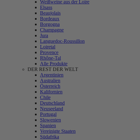
Weißweine aus der Loire
Elsass
Beaujolais
Bordeaux
Borgogna
Champagne
Jura
Languedoc-Roussillon
Loiretal
Provence
Rhône-Tal
Alle Produkte
DER REST DER WELT
Argentinien
Australien
Österreich
Kalifornien
Chile
Deutschland
Neuseeland
Portugal
Slowenien
Spanien
Vereinigte Staaten
Südafrika