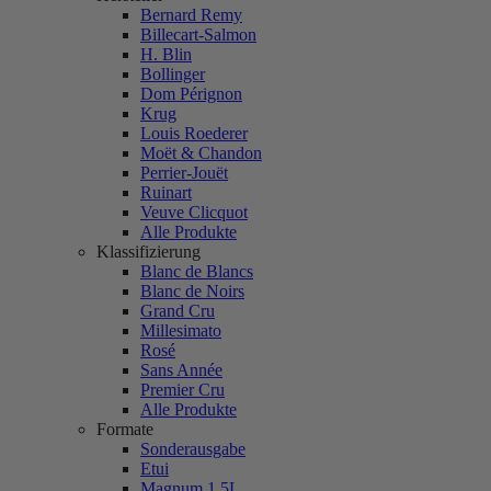
Bernard Remy
Billecart-Salmon
H. Blin
Bollinger
Dom Pérignon
Krug
Louis Roederer
Moët & Chandon
Perrier-Jouët
Ruinart
Veuve Clicquot
Alle Produkte
Klassifizierung
Blanc de Blancs
Blanc de Noirs
Grand Cru
Millesimato
Rosé
Sans Année
Premier Cru
Alle Produkte
Formate
Sonderausgabe
Etui
Magnum 1,5L