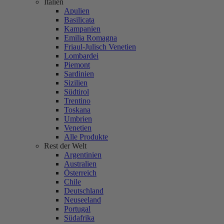
Italien
Apulien
Basilicata
Kampanien
Emilia Romagna
Friaul-Julisch Venetien
Lombardei
Piemont
Sardinien
Sizilien
Südtirol
Trentino
Toskana
Umbrien
Venetien
Alle Produkte
Rest der Welt
Argentinien
Australien
Österreich
Chile
Deutschland
Neuseeland
Portugal
Südafrika