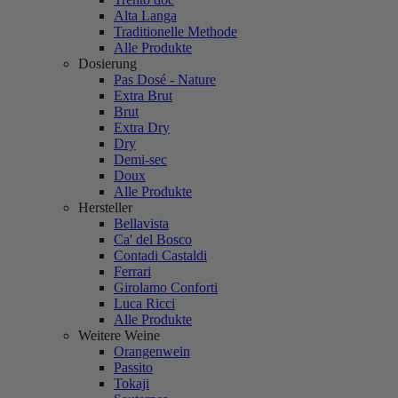
Alta Langa
Traditionelle Methode
Alle Produkte
Dosierung
Pas Dosé - Nature
Extra Brut
Brut
Extra Dry
Dry
Demi-sec
Doux
Alle Produkte
Hersteller
Bellavista
Ca' del Bosco
Contadi Castaldi
Ferrari
Girolamo Conforti
Luca Ricci
Alle Produkte
Weitere Weine
Orangenwein
Passito
Tokaji