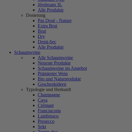
Jéroboam 3L
Alle Produkte
Dosierung
Pas Dosé - Nature
Extra Brut
Brut
Dry
Demi-Sec
Alle Produkte
Schaumweine
Alle Schaumweine
Neueste Produkte
Schaumweine im Angebot
Prämierter Wein
Bio und Naturprodukte
Geschenkideen
Typologie und Herkunft
Champagne
Cava
Crémant
Franciacorta
Lambrusco
Prosecco
Sekt
Trento doc