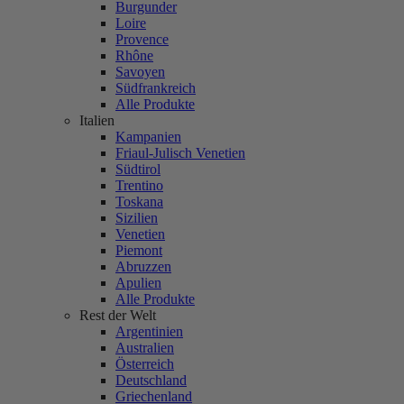
Burgunder
Loire
Provence
Rhône
Savoyen
Südfrankreich
Alle Produkte
Italien
Kampanien
Friaul-Julisch Venetien
Südtirol
Trentino
Toskana
Sizilien
Venetien
Piemont
Abruzzen
Apulien
Alle Produkte
Rest der Welt
Argentinien
Australien
Österreich
Deutschland
Griechenland