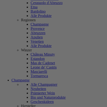
Cerasuolo d'Abruzzo
Etna
Bardolino
Alle Produkte
Regionen
Champagne
Provence
Abruzzen
Apulien
Venetien
Alle Produkte
Winzer
Château Minuty
Estandon
Mas de Cadenet
Leone de' Castris
Masciarelli
Tormaresca
Champagne
Alle Champagner
Neuheiten
Prämierter Wein
Bio und Naturprodukte
Geschenkideen
Hersteller