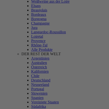
Weißweine aus der Loire
Elsass
Beaujolais
Bordeaux
Borgogna
Champagne
Jura
Languedoc-Roussillon
Loiretal
Provence
Rhône-Tal
Alle Produkte
DER REST DER WELT
Argentinien
Australien
Österreich
Kalifornien
Chile
Deutschland
Neuseeland
Portugal
Slowenien
Spanien
Vereinigte Staaten
Südafrika