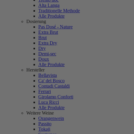
Alta Langa
Traditionelle Methode
Alle Produkte
Dosierung
Pas Dosé - Nature
Extra Brut
Brut
Extra Dry
Dry
Demi-sec
Doux
Alle Produkte
Hersteller
Bellavista
Ca' del Bosco
Contadi Castaldi
Ferrari
Girolamo Conforti
Luca Ricci
Alle Produkte
Weitere Weine
Orangenwein
Passito
Tokaji