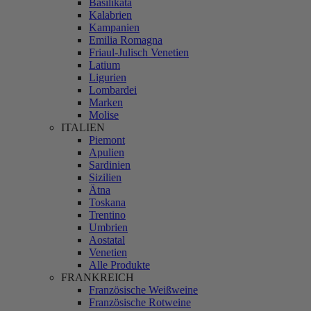
Basilikata
Kalabrien
Kampanien
Emilia Romagna
Friaul-Julisch Venetien
Latium
Ligurien
Lombardei
Marken
Molise
ITALIEN
Piemont
Apulien
Sardinien
Sizilien
Ätna
Toskana
Trentino
Umbrien
Aostatal
Venetien
Alle Produkte
FRANKREICH
Französische Weißweine
Französische Rotweine