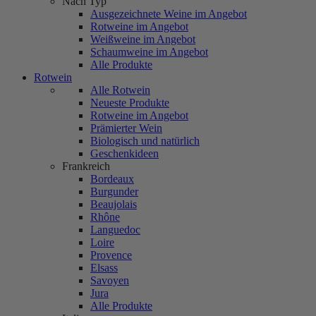
Nach Typ
Ausgezeichnete Weine im Angebot
Rotweine im Angebot
Weißweine im Angebot
Schaumweine im Angebot
Alle Produkte
Rotwein
Alle Rotwein
Neueste Produkte
Rotweine im Angebot
Prämierter Wein
Biologisch und natürlich
Geschenkideen
Frankreich
Bordeaux
Burgunder
Beaujolais
Rhône
Languedoc
Loire
Provence
Elsass
Savoyen
Jura
Alle Produkte