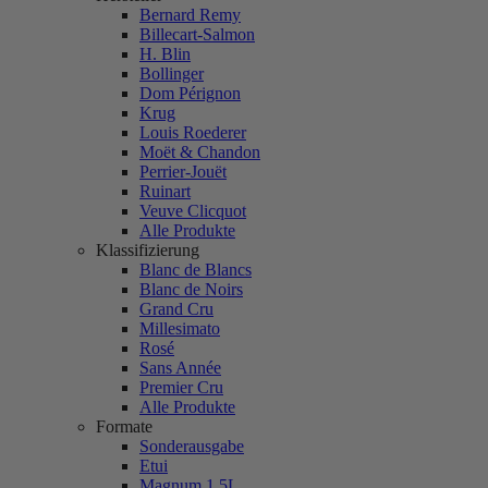
Bernard Remy
Billecart-Salmon
H. Blin
Bollinger
Dom Pérignon
Krug
Louis Roederer
Moët & Chandon
Perrier-Jouët
Ruinart
Veuve Clicquot
Alle Produkte
Klassifizierung
Blanc de Blancs
Blanc de Noirs
Grand Cru
Millesimato
Rosé
Sans Année
Premier Cru
Alle Produkte
Formate
Sonderausgabe
Etui
Magnum 1,5L