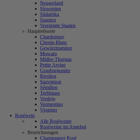
Neuseeland
Slowenien
Südafrika
Spanien
Vereinigte Staaten
Hauptrebsorte
Chardonnay
Chenin Blanc
Gewürztraminer
Moscato
Müller-Thurgau
Petite Arvine
Grauburgunder
Riesling
Sauvignon
Sémillon
Trebbiano
Verdejo
Vermentino
Viognier
Roséwein
Alle Roséweine
Roséweine im Angebot
Bezeichnungen
Champagner Rosé