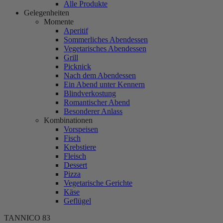
Alle Produkte
Gelegenheiten
Momente
Aperitif
Sommerliches Abendessen
Vegetarisches Abendessen
Grill
Picknick
Nach dem Abendessen
Ein Abend unter Kennern
Blindverkostung
Romantischer Abend
Besonderer Anlass
Kombinationen
Vorspeisen
Fisch
Krebstiere
Fleisch
Dessert
Pizza
Vegetarische Gerichte
Käse
Geflügel
TANNICO
83