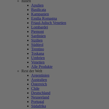
Italien
Apulien
Basilicata
Kampanien
Emilia Romagna
Friaul-Julisch Venetien
Lombardei
Piemont
Sardinien
Sizilien
Südtirol
Trentino
Toskana
Umbrien
Venetien
Alle Produkte
Rest der Welt
Argentinien
Australien
Österreich
Chile
Deutschland
Neuseeland
Portugal
Südafrika