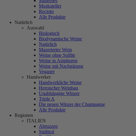
Sauternes
Muskateller
Recioto
Alle Produkte
Natürlich
Auswahl
Biologisch
Biodynamische Weine
Natürlich
Mazerierter Wein
Weine ohne Sulfite
Weine in Amphoren
Weine mit Nachgärung
Veganer
Handwerker
Handwerkliche Weine
Heroischer Weinbau
Unabhängige Winzer
Triple A
Die neuen Winzer der Champagne
Alle Produkte
Regionen
ITALIEN
Abruzzen
Südtirol