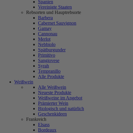
Spanien
Vereinigte Staaten
Rebsorten und Hauptrebsorte
Barbera
Cabernet Sauvignon
Gamay
Cannonau
Merlot
Nebbiolo
Spätburgunder
Primitivo
Sangiovese
Syrah
Tempranillo
Alle Produkte
Weißwein
Alle Weißwein
Neueste Produkte
Weißweine im Angebot
Prämierter Wein
Biologisch und natürlich
Geschenkideen
Frankreich
Elsass
Bordeaux